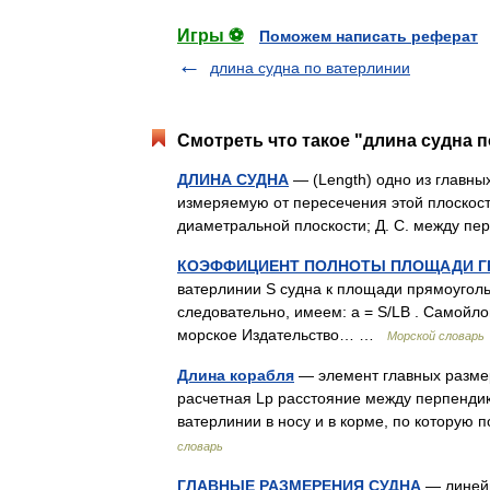
Игры ⚽
Поможем написать реферат
длина судна по ватерлинии
Смотреть что такое "длина судна п
ДЛИНА СУДНА
— (Length) одно из главных
измеряемую от пересечения этой плоскос
диаметральной плоскости; Д. С. между 
КОЭФФИЦИЕНТ ПОЛНОТЫ ПЛОЩАДИ Г
ватерлинии S судна к площади прямоуголь
следовательно, имеем: а = S/LB . Самойло
морское Издательство… …
Морской словарь
Длина корабля
— элемент главных размер
расчетная Lр расстояние между перпендик
ватерлинии в носу и в корме, по котору
словарь
ГЛАВНЫЕ РАЗМЕРЕНИЯ СУДНА
— линейны