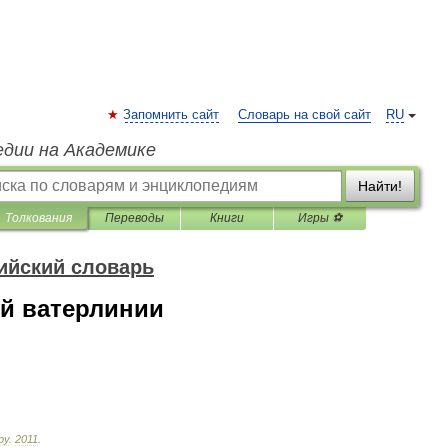
Запомнить сайт
Словарь на свой сайт
RU
едии на Академике
Найти!
Толкования
Переводы
Книги
Игры ⚽
ийский словарь
ой ватерлинии
ру
.
2011
.