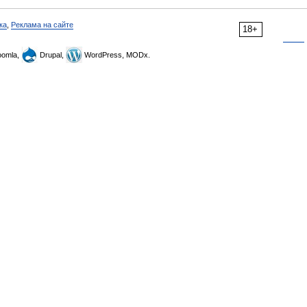
ка
,
Реклама на сайте
18+
omla,
Drupal,
WordPress, MODx.