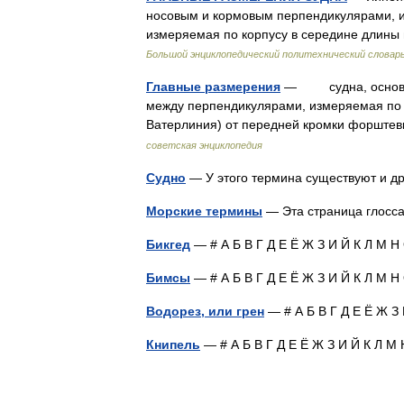
носовым и кормовым перпендикулярами, и
измеряемая по корпусу в середине длины
Большой энциклопедический политехнический словар
Главные размерения
— судна, основные
между перпендикулярами, измеряемая по п
Ватерлиния) от передней кромки форште
советская энциклопедия
Судно
— У этого термина существуют и др
Морские термины
— Эта страница глосс
Бикгед
— # А Б В Г Д Е Ё Ж З И Й К Л М 
Бимсы
— # А Б В Г Д Е Ё Ж З И Й К Л М 
Водорез, или грен
— # А Б В Г Д Е Ё Ж З
Книпель
— # А Б В Г Д Е Ё Ж З И Й К Л 