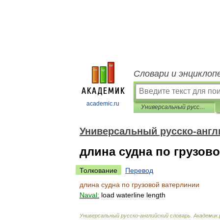
Словари и энциклоп
academic.ru
Универсальный русско-английский словарь
Универсальный русско-англ
длина судна по грузов
Толкование
Перевод
длина
судна
по
грузовой
ватерлинии
Naval:
load
waterline
length
Универсальный
русско
-
английский
словарь
.
Академик
.