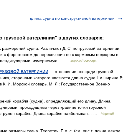
длина судна по конструктивной ватерлинии
о грузовой ватерлинии" в других словарях:
 размерений судна. Различают Д. С. по грузовой ватерлинии,
ти с форштевнем до пересечения ее с кормовым подзором в
перпендикулярами, измеряемую… …
Морской словарь
РУЗОВОЙ ВАТЕРЛИНИИ
— отношение площади грузовой
ника, сторонами которого являются длина судна L и ширина В;
в К. И. Морской словарь. М. Л.: Государственное Военно
ений корабля (судна), определяющий его длину. Длина
улярами, проходящими через крайние точки грузовой
ю погружен корабль. Длина корабля наибольшая… …
Морской
е размеры судна. Теоретич. Г. р. с. (см. рис.): длина между