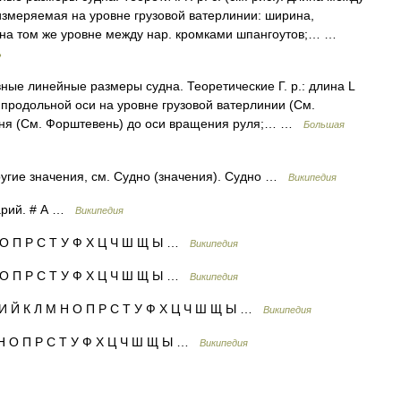
змеряемая на уровне грузовой ватерлинии: ширина,
 на том же уровне между нар. кромками шпангоутов;… …
ь
 линейные размеры судна. Теоретические Г. р.: длина L
родольной оси на уровне грузовой ватерлинии (См.
вня (См. Форштевень) до оси вращения руля;… …
Большая
угие значения, см. Судно (значения). Судно …
Википедия
арий. # А …
Википедия
Н О П Р С Т У Ф Х Ц Ч Ш Щ Ы …
Википедия
Н О П Р С Т У Ф Х Ц Ч Ш Щ Ы …
Википедия
 И Й К Л М Н О П Р С Т У Ф Х Ц Ч Ш Щ Ы …
Википедия
М Н О П Р С Т У Ф Х Ц Ч Ш Щ Ы …
Википедия